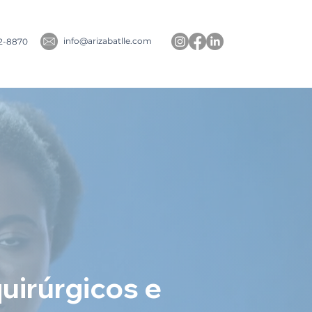
info@arizabatlle.com
2-8870
uirúrgicos e