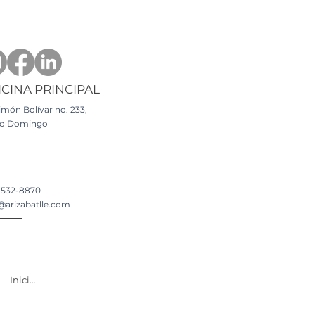
ICINA PRINCIPAL
imón Bolívar no. 233
,
to Domingo
-532-8870
@arizabatlle.com
Iniciar sesión